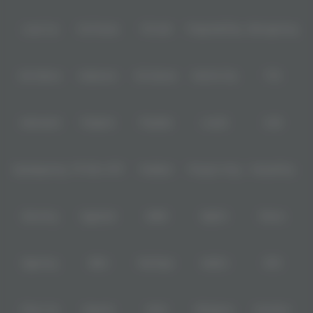
Level Up
Fat Panda
PG Soft
PragmaticPlay
Microgaming
Slot Mania
Habanero
5G Games
Nolimit City
TTG
Askmeslot
Playtech
PlayStar
Live22
CQ9
Spadegaming
PP 98% RTP
FastSpin
Penguin King
SimplePlay
Booming
Yggdrasil
GMW
BigPot
Reevo
Bgaming
BNG
RedTiger
NetEnt
BTG
Play'n Go
Apparat
Nsoft
Minigame
Evolution