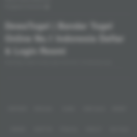
Pengaduan Konsumen
DewaTogel | Bandar Togel
Online No.1 Indonesia Daftar
& Login Resmi
DewaTogel adalah bandar togel online No.1 di Indonesia yang
menyediakan layanan daftar dan login resmi dengan proses cepat dan
mudah. Didukung pilihan pasaran togel terlengkap, sistem fair play, serta
Baca lebih
keamanan data tingkat tinggi, DewaTogel memberikan pengalaman
bermain yang aman dan nyaman. Selain itu, tersedia berbagai bonus
Partner
menarik, layanan customer service 24 jam, serta transaksi deposit dan
withdraw yang cepat untuk mendukung aktivitas bermain setiap hari di
semua perangkat.
IDNPOKER
IDNArcade
UboBet
SABA Sports
SBOBET
CMD368
NSOFT 88
TFGaming
IDNSLOT
Spin Royal