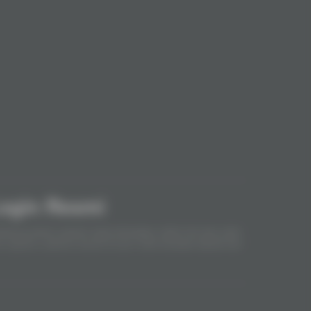
Login Resmi
ng pilihan pasaran togel terlengkap, sistem fair play, serta
layanan customer service 24 jam, serta transaksi deposit dan