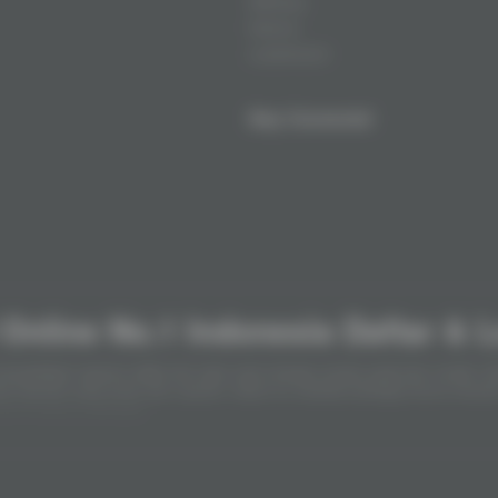
Withdraw
Referral
Leaderboard
Stay Connected
Online No.1 Indonesia Daftar & 
nyediakan layanan daftar dan login resmi dengan proses cepat dan mudah. Diduku
 bermain yang aman dan nyaman. Selain itu, tersedia berbagai bonus menarik, 
ari di semua perangkat.
Baca lebih
Partner