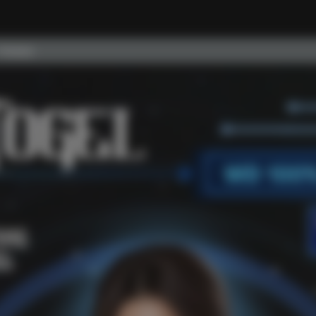
Promosi