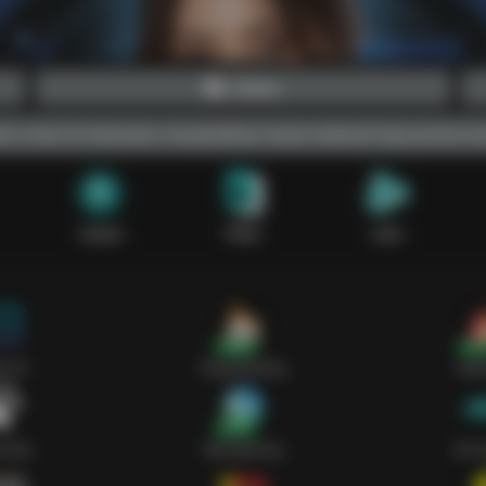
Daftar
dirkan akses eksklusif bagi pecinta kartu yang mencari server IDNPo
Casino
Poker
Lotto
SLOT
PragmaticPlay
Haba
Panda
Microgaming
5G G