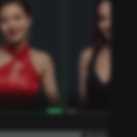
IDNLIVE
Lihat semua