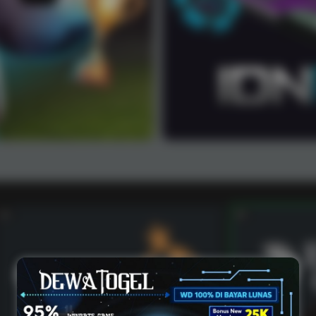
201
267