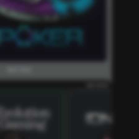
Main Poker
Lihat semua
53