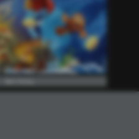
Main Fishing