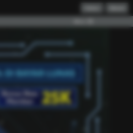
Daftar
Masuk
Menu