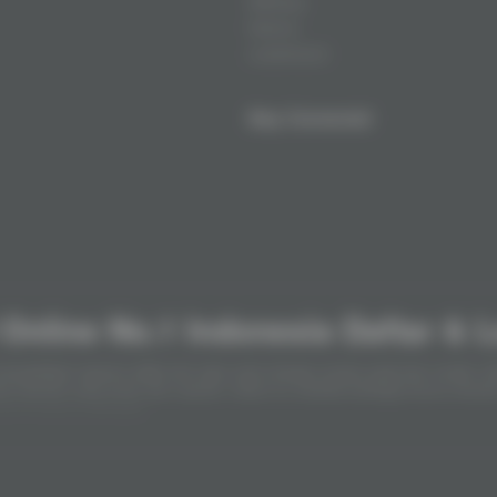
Withdraw
Referral
Leaderboard
Stay Connected
Online No.1 Indonesia Daftar & 
nyediakan layanan daftar dan login resmi dengan proses cepat dan mudah. Diduku
 bermain yang aman dan nyaman. Selain itu, tersedia berbagai bonus menarik, 
ari di semua perangkat.
Baca lebih
Partner