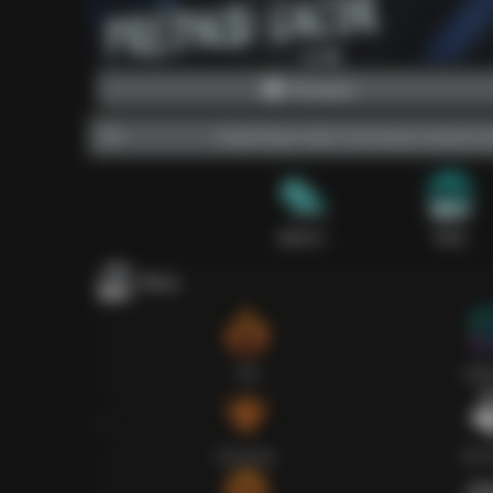
Promosi
ewaTogel telah merevolusi industri poker online di Indonesia, mengh
Sports+
Slots
Slots
Hot
IDN
Exclusive
Fat 