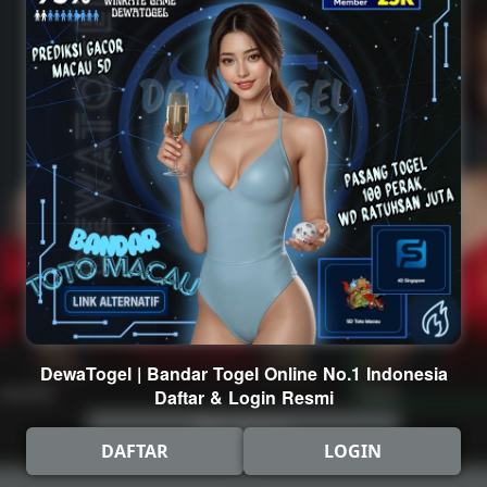
DewaTogel | Bandar Togel Online No.1 Indonesia
Daftar & Login Resmi
PragmaticPlay
Evolution
Main Casino
DAFTAR
LOGIN