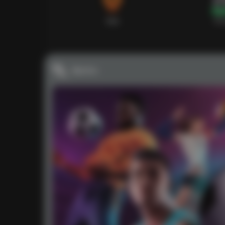
New
PG 
Sports+