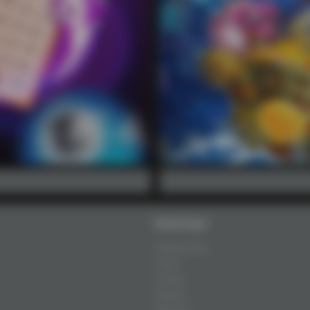
DewaTogel
Tentang Kami
Footer
Contact
Deposit