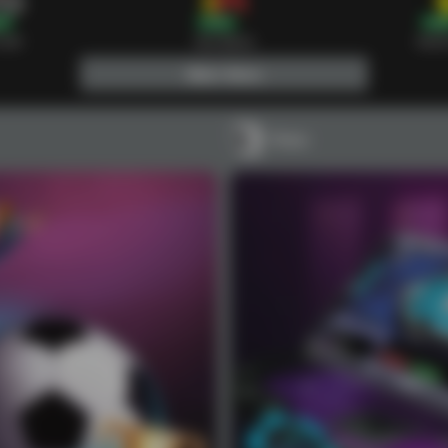
Soft
Slot Mania
Nolimi
Main Slots
Poker
1
2
3
4
5
6
7
8
9
10
11
12
13
14
15