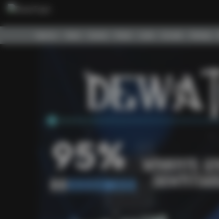
Beranda
Sports+
Slots
Casino
Poker
Lotto
Arcade
Fishing