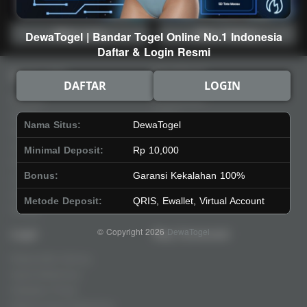
Main Lotto
Main Fishing
DewaTogel | Bandar Togel Online No.1 Indonesia
Daftar & Login Resmi
Quick Links
DewaTogel
DAFTAR
LOGIN
Beranda
Tentang Kami
Sports+
Footer
Nama Situs:
DewaTogel
Slots
Contact
Casino
Deposit
Minimal Deposit:
Rp 10,000
Poker
Withdraw
Bonus:
Garansi Kekalahan 100%
Lotto
Referral
Arcade
Leaderboard
Metode Deposit:
QRIS, Ewallet, Virtual Account
Fishing
© Copyright 2026
DewaTogel
Legal
Stay Connected
Responsible Gaming
Syarat &Ketentuan
Kebijakan Privasi
Referral Syarat &Ketentuan