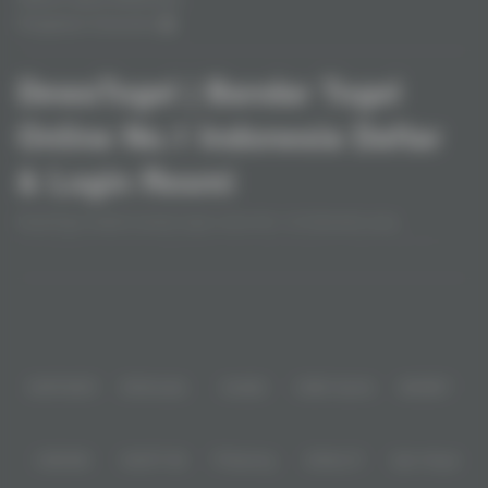
Pengaduan Konsumen
DewaTogel | Bandar Togel
Online No.1 Indonesia Daftar
& Login Resmi
DewaTogel adalah bandar togel online No.1 di Indonesia yang
menyediakan layanan daftar dan login resmi dengan proses cepat dan
mudah. Didukung pilihan pasaran togel terlengkap, sistem fair play, serta
Baca lebih
keamanan data tingkat tinggi, DewaTogel memberikan pengalaman
bermain yang aman dan nyaman. Selain itu, tersedia berbagai bonus
Partner
menarik, layanan customer service 24 jam, serta transaksi deposit dan
withdraw yang cepat untuk mendukung aktivitas bermain setiap hari di
semua perangkat.
IDNPOKER
IDNArcade
UboBet
SABA Sports
SBOBET
CMD368
NSOFT 88
TFGaming
IDNSLOT
Spin Royal