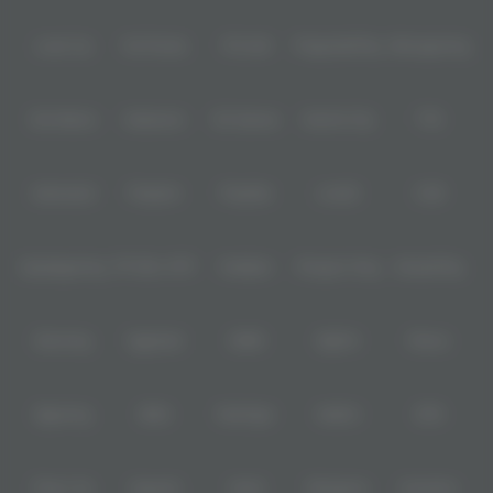
Level Up
Fat Panda
PG Soft
PragmaticPlay
Microgaming
Slot Mania
Habanero
5G Games
Nolimit City
TTG
Askmeslot
Playtech
PlayStar
Live22
CQ9
Spadegaming
PP 98% RTP
FastSpin
Penguin King
SimplePlay
Booming
Yggdrasil
GMW
BigPot
Reevo
Bgaming
BNG
RedTiger
NetEnt
BTG
Play'n Go
Apparat
Nsoft
Minigame
Evolution