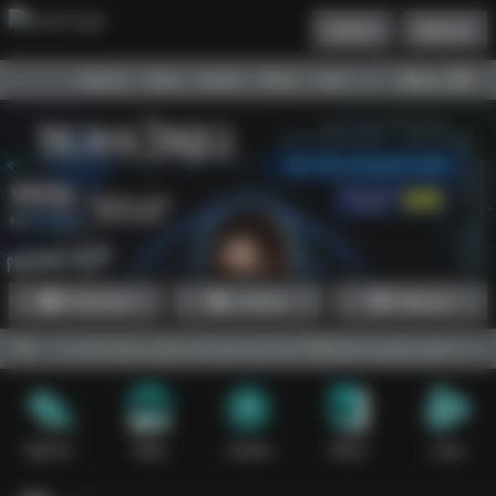
Daftar
Masuk
Menu
Beranda
Sports+
Slots
Casino
Poker
Lotto
Arcade
Fishing
Promosi
Daftar
Masuk
ecinta kartu yang mencari server IDNPoker paling stabil dan fairpl
Sports+
Slots
Casino
Poker
Lotto