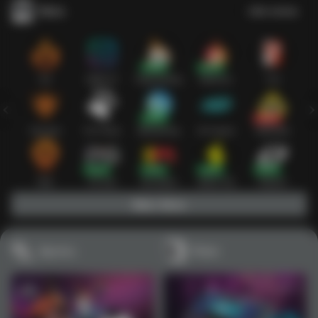
Slots
Lihat semua
Hot
IDNSLOT
PragmaticPlay
Habanero
TTG
1
2
3
4
5
6
7
8
9
10
11
12
13
14
15
Exclusive
Fat Panda
Microgaming
5G Games
Askmeslot
New
PG Soft
Slot Mania
Nolimit City
Playtech
Main Slots
Sports+
Poker