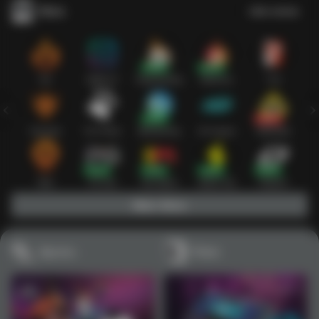
Slots
Lihat semua
Hot
IDNSLOT
PragmaticPlay
Habanero
TTG
1
2
3
4
5
6
7
8
9
10
11
12
13
14
15
Exclusive
Fat Panda
Microgaming
5G Games
Askmeslot
New
PG Soft
Slot Mania
Nolimit City
Playtech
Main Slots
Sports+
Poker