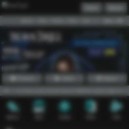
Daftar
Masuk
Menu
Beranda
Sports+
Slots
Casino
Poker
Lotto
Arcade
Fishing
Promosi
Daftar
Masuk
cinta kartu yang mencari server IDNPoker paling stabil dan fairpla
Sports+
Slots
Casino
Poker
Lotto