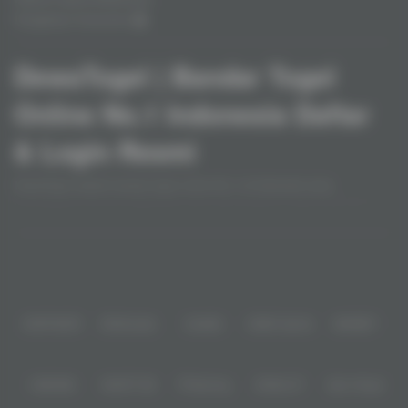
Pengaduan Konsumen
DewaTogel | Bandar Togel
Online No.1 Indonesia Daftar
& Login Resmi
DewaTogel adalah bandar togel online No.1 di Indonesia yang
menyediakan layanan daftar dan login resmi dengan proses cepat dan
mudah. Didukung pilihan pasaran togel terlengkap, sistem fair play, serta
Baca lebih
keamanan data tingkat tinggi, DewaTogel memberikan pengalaman
bermain yang aman dan nyaman. Selain itu, tersedia berbagai bonus
Partner
menarik, layanan customer service 24 jam, serta transaksi deposit dan
withdraw yang cepat untuk mendukung aktivitas bermain setiap hari di
semua perangkat.
IDNPOKER
IDNArcade
UboBet
SABA Sports
SBOBET
CMD368
NSOFT 88
TFGaming
IDNSLOT
Spin Royal