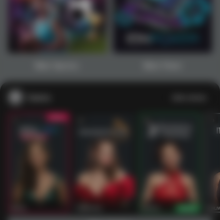
Main Sports+
Main Poker
Casino
Lihat semua
53
201
267
53
IDNLIVE
PragmaticPlay
Evolution
IDNLI