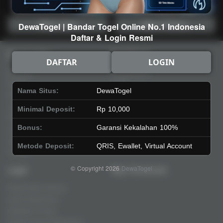
Main Lotto
Main Fishing
DewaTogel | Bandar Togel Online No.1 Indonesia
Daftar & Login Resmi
Quick Links
DewaTogel
DAFTAR
LOGIN
Beranda
Tentang Kami
Sports+
Footer
Nama Situs:
DewaTogel
Slots
Contact
Casino
Deposit
Minimal Deposit:
Rp 10,000
Poker
Withdraw
Bonus:
Garansi Kekalahan 100%
Lotto
Referral
Arcade
Leaderboard
Metode Deposit:
QRIS, Ewallet, Virtual Account
Fishing
© Copyright 2026
DewaTogel
Legal
Stay Connected
Responsible Gaming
Syarat &Ketentuan
Kebijakan Privasi
Referral Syarat &Ketentuan