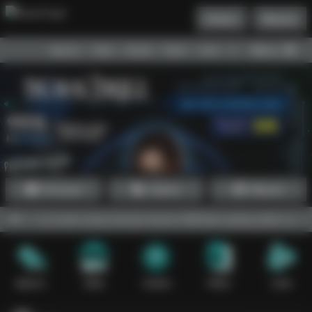
Daftar
Masuk
Menu
Beranda
Sports+
Slots
Casino
Poker
Lotto
Arcade
Fishing
Promosi
Daftar
Masuk
cinta kartu yang mencari server IDNPoker paling stabil dan fairplay
Sports+
Slots
Casino
Poker
Lotto