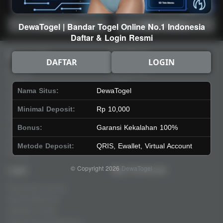
Main Lotto
Main Fishing
DewaTogel | Bandar Togel Online No.1 Indonesia
Daftar & Login Resmi
Quick Links
DewaTogel
DAFTAR
LOGIN
Beranda
Tentang Kami
Sports+
Footer
Nama Situs:
DewaTogel
Slots
Contact
Casino
Deposit
Minimal Deposit:
Rp 10,000
Poker
Withdraw
Bonus:
Garansi Kekalahan 100%
Lotto
Referral
Arcade
Leaderboard
Metode Deposit:
QRIS, Ewallet, Virtual Account
Fishing
© Copyright 2026
DewaTogel
Legal
Stay Connected
Responsible Gaming
Syarat &Ketentuan
Kebijakan Privasi
Referral Syarat &Ketentuan