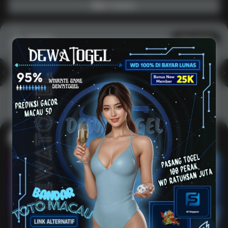
Main Casino
Arcade
Lihat semua
Hot
IDNArcade
PragmaticPlay
Askmeslot
Minigame
Mi
Main Arcade
Lotto
Fishing