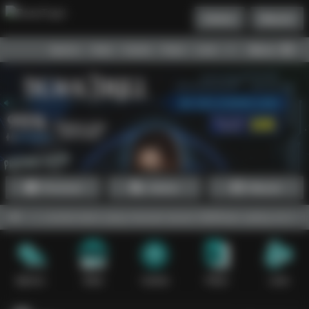
Daftar
Masuk
Menu
Beranda
Sports+
Slots
Casino
Poker
Lotto
Arcade
Fishing
Promosi
Daftar
Masuk
gi pecinta kartu yang mencari server IDNPoker paling stabil dan fai
Sports+
Slots
Casino
Poker
Lotto