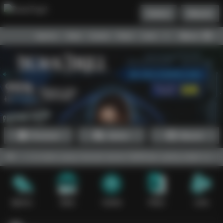
Daftar
Masuk
Menu
Beranda
Sports+
Slots
Casino
Poker
Lotto
Arcade
Fishing
Promosi
Daftar
Masuk
cinta kartu yang mencari server IDNPoker paling stabil dan fairplay
Sports+
Slots
Casino
Poker
Lotto