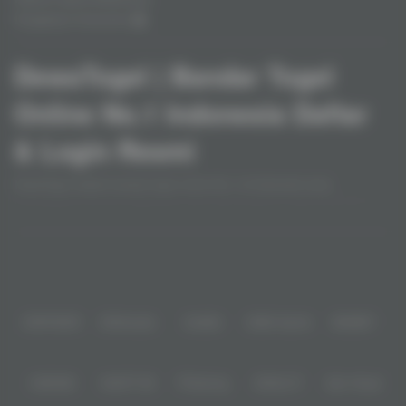
Pengaduan Konsumen
DewaTogel | Bandar Togel
Online No.1 Indonesia Daftar
& Login Resmi
DewaTogel adalah bandar togel online No.1 di Indonesia yang
menyediakan layanan daftar dan login resmi dengan proses cepat dan
mudah. Didukung pilihan pasaran togel terlengkap, sistem fair play, serta
Baca lebih
keamanan data tingkat tinggi, DewaTogel memberikan pengalaman
bermain yang aman dan nyaman. Selain itu, tersedia berbagai bonus
Partner
menarik, layanan customer service 24 jam, serta transaksi deposit dan
withdraw yang cepat untuk mendukung aktivitas bermain setiap hari di
semua perangkat.
IDNPOKER
IDNArcade
UboBet
SABA Sports
SBOBET
CMD368
NSOFT 88
TFGaming
IDNSLOT
Spin Royal