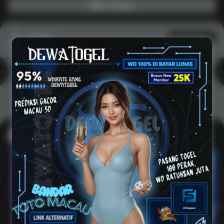
Main Casino
Arcade
Lihat semua
Hot
IDNArcade
PragmaticPlay
Askmeslot
Minigame
Mi
Main Arcade
Lotto
Fishing